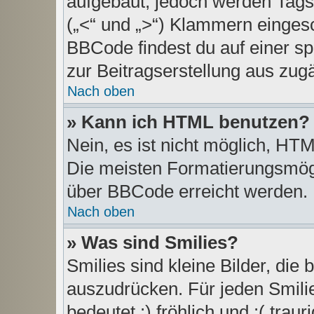
aufgebaut, jedoch werden Tags v
(„<“ und „>“) Klammern einges
BBCode findest du auf einer spe
zur Beitragserstellung aus zugä
Nach oben
» Kann ich HTML benutzen?
Nein, es ist nicht möglich, H
Die meisten Formatierungsmögl
über BBCode erreicht werden.
Nach oben
» Was sind Smilies?
Smilies sind kleine Bilder, di
auszudrücken. Für jeden Smilie
bedeutet :) fröhlich und :( traur