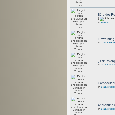
Büro des Re
[
in
Haribor
Einweihung 
in
Costa Norte
[Diskussion
in
WTSB Sektio
Cameo/Ban
in
Staatsregie
Anordnung d
in
Staatsregie