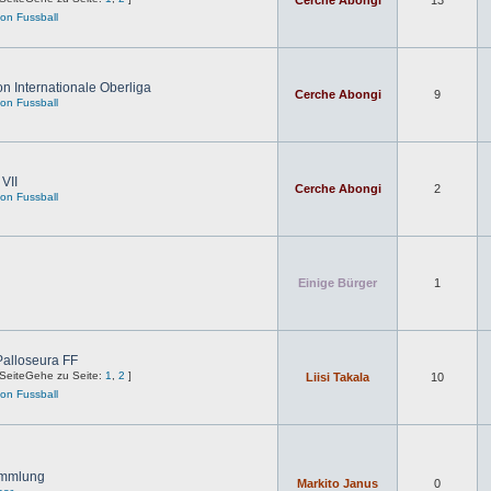
Cerche Abongi
13
on Fussball
n Internationale Oberliga
Cerche Abongi
9
on Fussball
VII
Cerche Abongi
2
on Fussball
Einige Bürger
1
Palloseura FF
Gehe zu Seite:
1
,
2
]
Liisi Takala
10
on Fussball
ammlung
Markito Janus
0