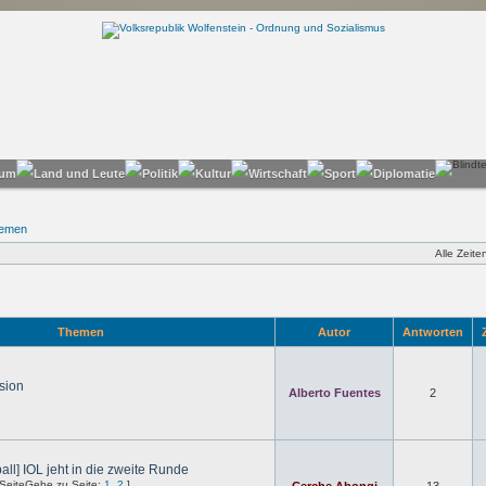
hemen
Alle Zeit
Themen
Autor
Antworten
Z
sion
Alberto Fuentes
2
ll] IOL jeht in die zweite Runde
Gehe zu Seite:
1
,
2
]