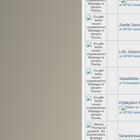
in
WTSB Sekti
Zweite Saiso
in
WTSB Sekti
LdS, Saison 
in
WTSB Sekti
Tabakfelder
in
Fichtelstadt
Pölkkyjärvi 
[
in
WTSB Sekti
Gesetzess