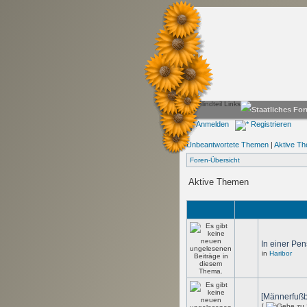
Anmelden
Registrieren
Unbeantwortete Themen
|
Aktive T
Foren-Übersicht
Aktive Themen
In einer Pen
in
Haribor
[Männerfußba
[