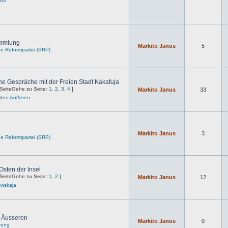
bor
ammlung
Markito Janus
5
che Reformpartei (SRP)
he Gespräche mit der Freien Stadt Kakafuja
Gehe zu Seite:
1
,
2
,
3
,
4
]
Markito Janus
33
 des Äußeren
Markito Janus
3
che Reformpartei (SRP)
Osten der Insel
Gehe zu Seite:
1
,
2
]
Markito Janus
12
owskaja
s Äusseren
Markito Janus
0
rung