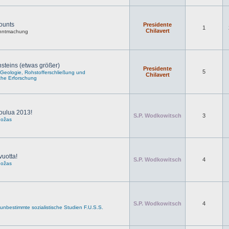
ounts
Presidente
1
Chilavert
nntmachung
steins (etwas größer)
Presidente
5
r Geologie, Rohstofferschließung und
Chilavert
che Erforschung
oulua 2013!
S.P. Wodkowitsch
3
uožas
vuotta!
S.P. Wodkowitsch
4
uožas
S.P. Wodkowitsch
4
r unbestimmte sozialistische Studien F.U.S.S.