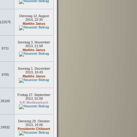
Dienstag 12. August
2014, 22:35
122575
Markito Janus
Sonntag 3. November
2013, 21:58
9731
Markito Janus
Sonntag 1. Dezember
2013, 16:43
9755
Markito Janus
Freitag 27. September
2013, 01:08
26100
S.P. Wodkowitsch
Dienstag 29. Oktober
2013, 16:06
24932
Presidente Chilavert