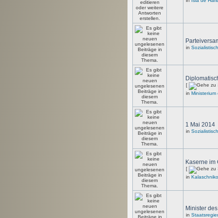
in
Isla de Hari
Parteivers
in
Sozialistis
Diplomatisc
[
in
Ministerium
1 Mai 2014
in
Sozialistis
Kaserne im 
[
in
Kalaschnik
Minister de
in
Staatsregie