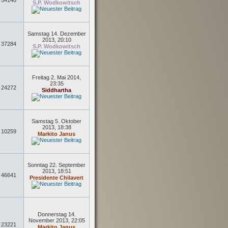
54148
S.P. Wodkowitsch
Samstag 14. Dezember
2013, 20:10
37284
S.P. Wodkowitsch
Freitag 2. Mai 2014,
23:35
24272
Siddhartha
Samstag 5. Oktober
2013, 18:38
10259
Markito Janus
Sonntag 22. September
2013, 18:51
46641
Presidente Chilavert
Donnerstag 14.
November 2013, 22:05
23221
Markito Janus