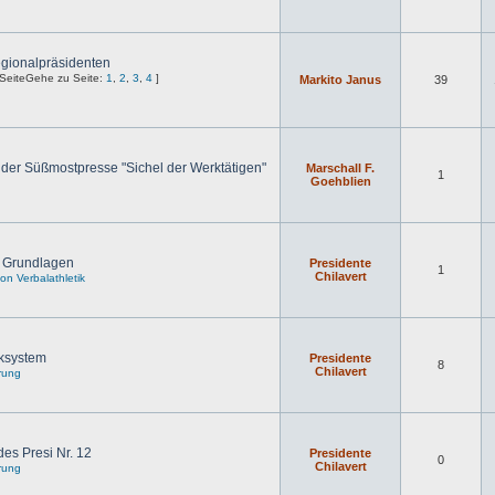
gionalpräsidenten
Gehe zu Seite:
1
,
2
,
3
,
4
]
Markito Janus
39
der Süßmostpresse "Sichel der Werktätigen"
Marschall F.
1
Goehblien
] Grundlagen
Presidente
1
Chilavert
n Verbalathletik
ksystem
Presidente
8
Chilavert
rung
es Presi Nr. 12
Presidente
0
Chilavert
rung