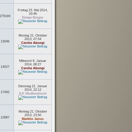
Freitag 23. Mai 2014,
20:46
279169
Einige Bürger
Montag 21. Oktober
2013, 07:54
13596
Cerche Abongi
Mittwoch 8. Januar
2014, 08:27
14527
Cerche Abongi
Dienstag 21. Januar
2014, 22:12
17492
S.P. Wodkowitsch
Montag 21. Oktober
2013, 23:50
12887
Markito Janus