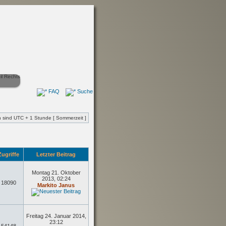
FAQ
Suche
en sind UTC + 1 Stunde [ Sommerzeit ]
ugriffe
Letzter Beitrag
Montag 21. Oktober
2013, 02:24
18090
Markito Janus
Freitag 24. Januar 2014,
23:12