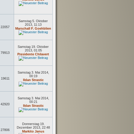
Samstag 5. Oktober
2013, 11:13
22057
Marschall F. Goehblien
Samstag 19. Oktober
2013, 01:05
79913
Presidente Chilavert
Samstag 3. Mai 2014,
00:19
19611
Ildan Strastic
Samstag 3. Mai 2014,
00:21
42920
Ildan Strastic
Donnerstag 19.
Dezember 2013, 22:48
27806
Markito Janus