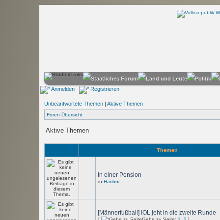
Anmelden
Registrieren
Unbeantwortete Themen
|
Aktive Themen
Foren-Übersicht
Aktive Themen
Themen
In einer Pension
in
Haribor
[Männerfußball] IOL jeht in die zweite Runde
[
Gehe zu Seite:
1
,
2
]