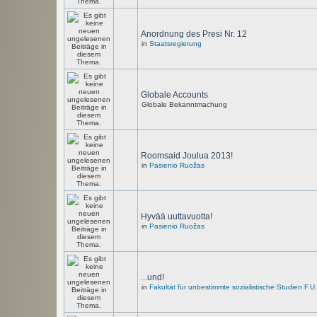
Anordnung des Presi Nr. 12
in
Staatsregierung
Globale Accounts
Globale Bekanntmachung
Roomsaid Joulua 2013!
in
Pasienio Ruožas
Hyvää uuttavuotta!
in
Pasienio Ruožas
...und!
in
Fakultät für unbestimmte sozialistische Studien F.U