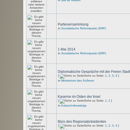
in
Isla de Haribor
Parteiversammlung
in
Sozialistische Reformpartei (SRP)
1 Mai 2014
in
Sozialistische Reformpartei (SRP)
Diplomatische Gespräche mit der Freien Stad
[
Gehe zu Seite:
1
,
2
,
3
,
4
]
in
Ministerium des Äußeren
Kaserne im Osten der Insel
[
Gehe zu Seite:
1
,
2
]
in
Kalaschnikowskaja
Büro des Regionalpräsidenten
[
Gehe zu Seite:
1
,
2
,
3
,
4
]