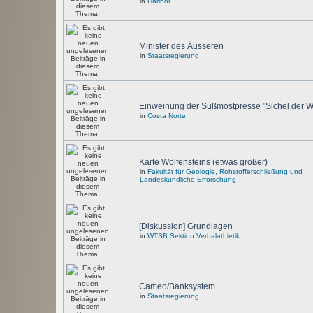
in
Haribor
Minister des Äusseren
in
Staatsregierung
Einweihung der Süßmostpresse "Sichel der W
in
Costa Norte
Karte Wolfensteins (etwas größer)
in
Fakultät für Geologie, Rohstofferschließung und
Landeskundliche Erforschung
[Diskussion] Grundlagen
in
WTSB Sektion Verbalathletik
Cameo/Banksystem
in
Staatsregierung