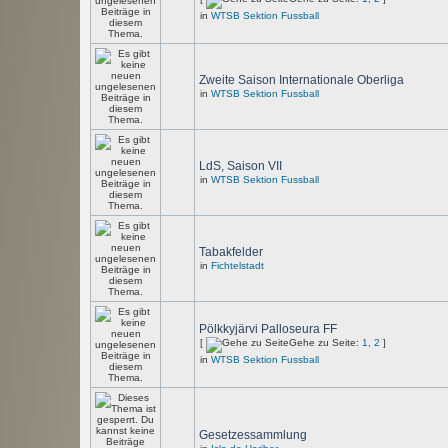
in
WTSB Sektion Fussball
Zweite Saison Internationale Oberliga
in
WTSB Sektion Fussball
LdS, Saison VII
in
WTSB Sektion Fussball
Tabakfelder
in
Fichtelstadt
Pölkkyjärvi Palloseura FF
[
Gehe zu Seite:
1
,
2
]
in
WTSB Sektion Fussball
Gesetzessammlung