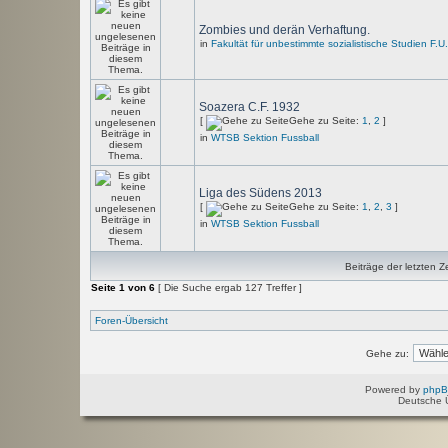
Zombies und derän Verhaftung.
in
Fakultät für unbestimmte sozialistische Studien F.U
Soazera C.F. 1932
[
Gehe zu Seite:
1
,
2
]
in
WTSB Sektion Fussball
Liga des Südens 2013
[
Gehe zu Seite:
1
,
2
,
3
]
in
WTSB Sektion Fussball
Beiträge der letzten Z
Seite
1
von
6
[ Die Suche ergab 127 Treffer ]
Foren-Übersicht
Gehe zu:
Powered by
php
Deutsche 