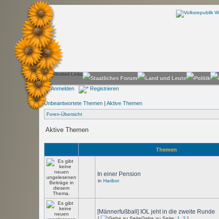
Anmelden
Registrieren
Unbeantwortete Themen
|
Aktive Themen
Foren-Übersicht
Aktive Themen
Themen
In einer Pension
in
Haribor
[Männerfußball] IOL jeht in die zweite Runde
[
Gehe zu Seite:
1
,
2
]