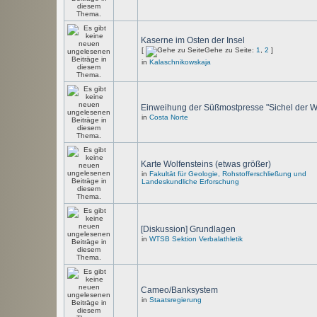
Kaserne im Osten der Insel
[
Gehe zu Seite:
1
,
2
]
in
Kalaschnikowskaja
Einweihung der Süßmostpresse "Sichel der W
in
Costa Norte
Karte Wolfensteins (etwas größer)
in
Fakultät für Geologie, Rohstofferschließung und
Landeskundliche Erforschung
[Diskussion] Grundlagen
in
WTSB Sektion Verbalathletik
Cameo/Banksystem
in
Staatsregierung