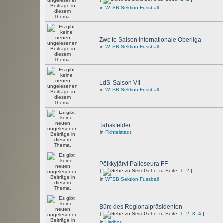
in
WTSB Sektion Fussball
Zweite Saison Internationale Oberliga
in
WTSB Sektion Fussball
LdS, Saison VII
in
WTSB Sektion Fussball
Tabakfelder
in
Fichtelstadt
Pölkkyjärvi Palloseura FF
[
Gehe zu Seite:
1
,
2
]
in
WTSB Sektion Fussball
Büro des Regionalpräsidenten
[
Gehe zu Seite:
1
,
2
,
3
,
4
]
in
Haribor