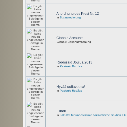
Anordnung des Presi Nr. 12
in
Staatsregierung
Globale Accounts
Globale Bekanntmachung
Roomsaid Joulua 2013!
in
Pasienio Ruožas
Hyvää uuttavuotta!
in
Pasienio Ruožas
...und!
in
Fakultät für unbestimmte sozialistische Studien F.U