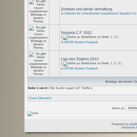
Zombies und derän Verhaftung.
in
Fakultät für unbestimmte sozialistische Studien F.U
Soazera C.F. 1932
[
Gehe zu Seite:
1
,
2
]
in
WTSB Sektion Fussball
Liga des Südens 2013
[
Gehe zu Seite:
1
,
2
,
3
]
in
WTSB Sektion Fussball
Beiträge der letzten Z
Seite
1
von
6
[ Die Suche ergab 127 Treffer ]
Foren-Übersicht
Gehe zu:
Powered by
php
Deutsche 