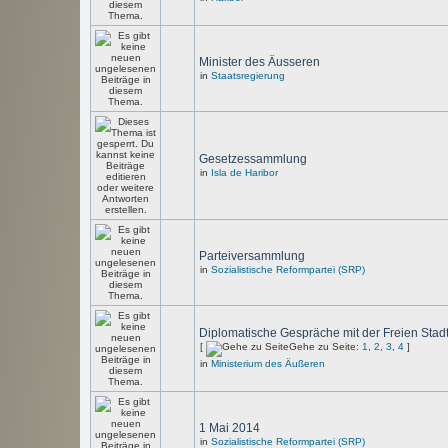
Minister des Äusseren
in
Staatsregierung
Gesetzessammlung
in
Isla de Haribor
Parteiversammlung
in
Sozialistische Reformpartei (SRP)
Diplomatische Gespräche mit der Freien Stad
[
Gehe zu Seite:
1
,
2
,
3
,
4
]
in
Ministerium des Äußeren
1 Mai 2014
in
Sozialistische Reformpartei (SRP)