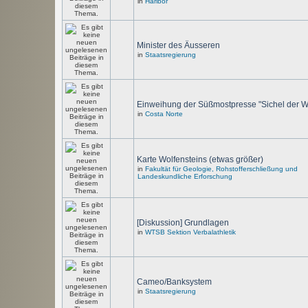
in
Haribor
Minister des Äusseren
in
Staatsregierung
Einweihung der Süßmostpresse "Sichel der W
in
Costa Norte
Karte Wolfensteins (etwas größer)
in
Fakultät für Geologie, Rohstofferschließung und
Landeskundliche Erforschung
[Diskussion] Grundlagen
in
WTSB Sektion Verbalathletik
Cameo/Banksystem
in
Staatsregierung