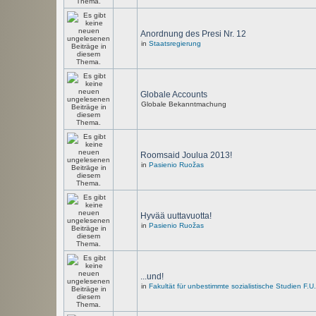
Anordnung des Presi Nr. 12
in
Staatsregierung
Globale Accounts
Globale Bekanntmachung
Roomsaid Joulua 2013!
in
Pasienio Ruožas
Hyvää uuttavuotta!
in
Pasienio Ruožas
...und!
in
Fakultät für unbestimmte sozialistische Studien F.U