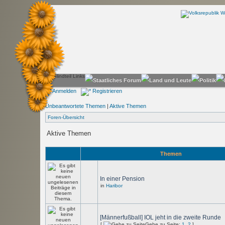
Anmelden
Registrieren
Unbeantwortete Themen
|
Aktive Themen
Foren-Übersicht
Aktive Themen
Themen
In einer Pension
in
Haribor
[Männerfußball] IOL jeht in die zweite Runde
[
Gehe zu Seite:
1
,
2
]