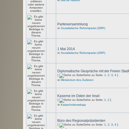
in
Isla de Haribor
Parteiversammlung
in
Sozialistische Reformpartei (SRP)
1 Mai 2014
in
Sozialistische Reformpartei (SRP)
Diplomatische Gespräche mit der Freien Stad
[
Gehe zu Seite:
1
,
2
,
3
,
4
]
in
Ministerium des Äußeren
Kaserne im Osten der Insel
[
Gehe zu Seite:
1
,
2
]
in
Kalaschnikowskaja
Büro des Regionalpräsidenten
[
Gehe zu Seite:
1
,
2
,
3
,
4
]