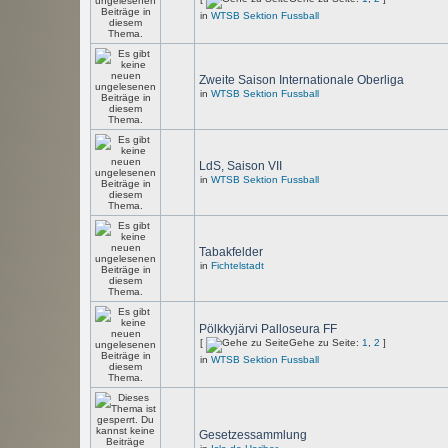
in
WTSB Sektion Fussball
Zweite Saison Internationale Oberliga
in
WTSB Sektion Fussball
LdS, Saison VII
in
WTSB Sektion Fussball
Tabakfelder
in
Fichtelstadt
Pölkkyjärvi Palloseura FF
[
Gehe zu Seite:
1
,
2
]
in
WTSB Sektion Fussball
Gesetzessammlung