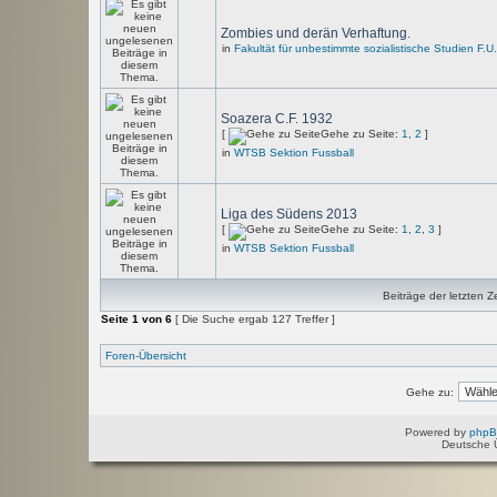
Zombies und derän Verhaftung.
in
Fakultät für unbestimmte sozialistische Studien F.U
Soazera C.F. 1932
[
Gehe zu Seite:
1
,
2
]
in
WTSB Sektion Fussball
Liga des Südens 2013
[
Gehe zu Seite:
1
,
2
,
3
]
in
WTSB Sektion Fussball
Beiträge der letzten Z
Seite
1
von
6
[ Die Suche ergab 127 Treffer ]
Foren-Übersicht
Gehe zu:
Powered by
php
Deutsche 