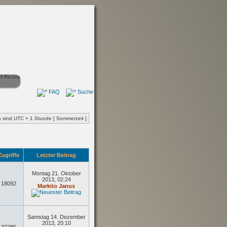
FAQ
Suche
en sind UTC + 1 Stunde [ Sommerzeit ]
ugriffe
Letzter Beitrag
Montag 21. Oktober
2013, 02:24
18092
Markito Janus
Samstag 14. Dezember
2013, 20:10