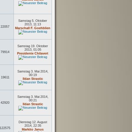
Samstag 5. Oktober
2013, 11:13
22057
Marschall F. Goehblien
Samstag 19. Oktober
2013, 01:05
79914
Presidente Chilavert
Samstag 3. Mai 2014,
00:19
19611
Ildan Strastic
Samstag 3. Mai 2014,
00:21
42920
Ildan Strastic
Dienstag 12. August
2014, 22:35
122575
Markito Janus