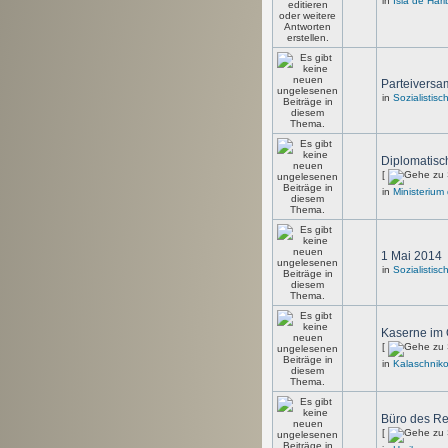
in
Isla de Hari
Parteivers
in
Sozialistis
Diplomatisc
[
in
Ministerium
1 Mai 2014
in
Sozialistis
Kaserne im 
[
in
Kalaschnik
Büro des Re
[