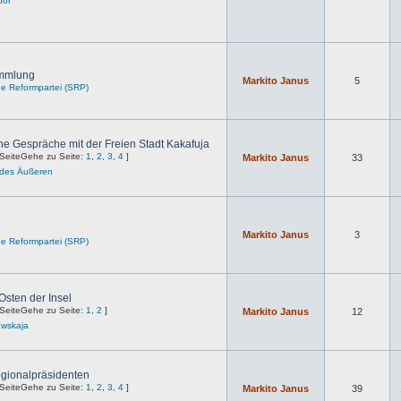
bor
ammlung
Markito Janus
5
che Reformpartei (SRP)
he Gespräche mit der Freien Stadt Kakafuja
Gehe zu Seite:
1
,
2
,
3
,
4
]
Markito Janus
33
 des Äußeren
Markito Janus
3
che Reformpartei (SRP)
Osten der Insel
Gehe zu Seite:
1
,
2
]
Markito Janus
12
owskaja
gionalpräsidenten
Gehe zu Seite:
1
,
2
,
3
,
4
]
Markito Janus
39