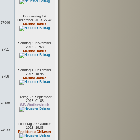
Donnerstag 19.
Dezember 2013, 22:48
27806
Markito Janus
Sonntag 3. November
2013, 21:58
9731
Markito Janus
Sonntag 1. Dezember
2013, 16:43
9756
Markito Janus
Freitag 27. September
2013, 01:08
26100
S.P. Wodkowitsch
Dienstag 29. Oktober
2013, 16:06
24933
Presidente Chilavert