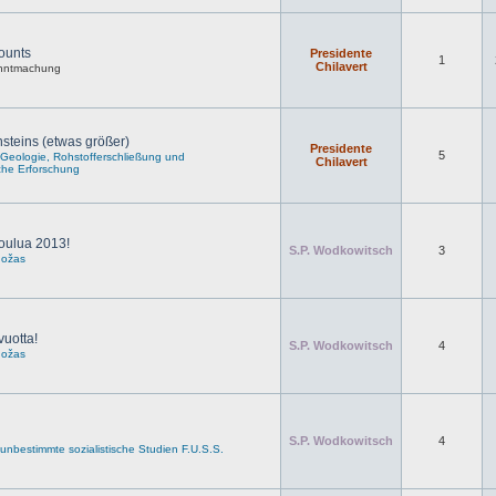
ounts
Presidente
1
Chilavert
nntmachung
steins (etwas größer)
Presidente
5
r Geologie, Rohstofferschließung und
Chilavert
che Erforschung
oulua 2013!
S.P. Wodkowitsch
3
uožas
vuotta!
S.P. Wodkowitsch
4
uožas
S.P. Wodkowitsch
4
r unbestimmte sozialistische Studien F.U.S.S.