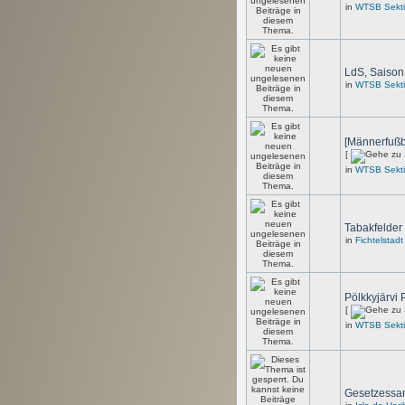
in
WTSB Sekti
LdS, Saison 
in
WTSB Sekti
[Männerfußba
[
in
WTSB Sekti
Tabakfelder
in
Fichtelstadt
Pölkkyjärvi 
[
in
WTSB Sekti
Gesetzess