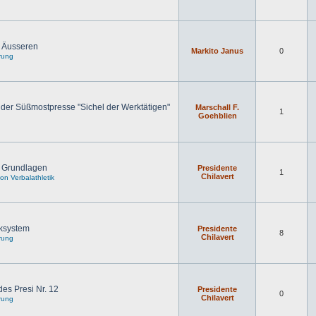
s Äusseren
Markito Janus
0
rung
der Süßmostpresse "Sichel der Werktätigen"
Marschall F.
1
Goehblien
] Grundlagen
Presidente
1
Chilavert
n Verbalathletik
ksystem
Presidente
8
Chilavert
rung
es Presi Nr. 12
Presidente
0
Chilavert
rung