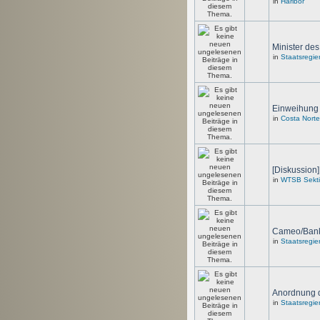
in
Haribor
Minister de
in
Staatsregie
Einweihung 
in
Costa Norte
[Diskussion
in
WTSB Sektio
Cameo/Ban
in
Staatsregie
Anordnung d
in
Staatsregie