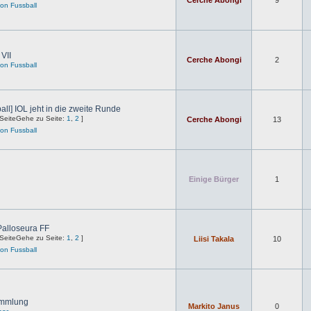
Cerche Abongi
9
on Fussball
VII
Cerche Abongi
2
on Fussball
ll] IOL jeht in die zweite Runde
Gehe zu Seite:
1
,
2
]
Cerche Abongi
13
on Fussball
Einige Bürger
1
Palloseura FF
Gehe zu Seite:
1
,
2
]
Liisi Takala
10
on Fussball
ammlung
Markito Janus
0