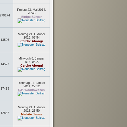
Freitag 23. Mai 2014,
20:46
279174
Einige Bürger
Montag 21. Oktober
2013, 07:54
13596
Cerche Abongi
Mittwoch 8. Januar
2014, 08:27
14527
Cerche Abongi
Dienstag 21. Januar
2014, 22:12
17493
S.P. Wodkowitsch
Montag 21. Oktober
2013, 23:50
12887
Markito Janus