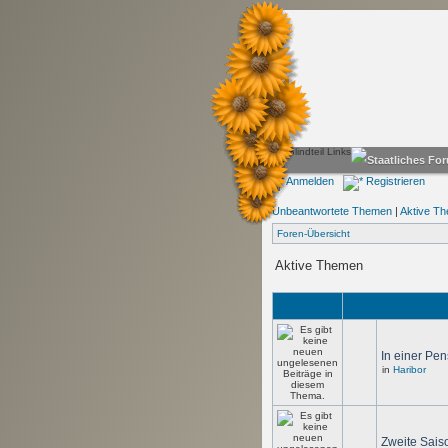
Anmelden
Registrieren
Unbeantwortete Themen
|
Aktive T
Foren-Übersicht
Aktive Themen
In einer Pen
in
Haribor
Zweite Saiso