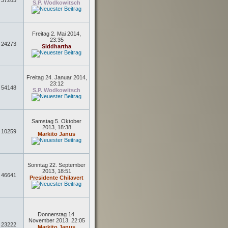
37285
S.P. Wodkowitsch
Freitag 2. Mai 2014,
23:35
24273
Siddhartha
Freitag 24. Januar 2014,
23:12
54148
S.P. Wodkowitsch
Samstag 5. Oktober
2013, 18:38
10259
Markito Janus
Sonntag 22. September
2013, 18:51
46641
Presidente Chilavert
Donnerstag 14.
November 2013, 22:05
23222
Markito Janus