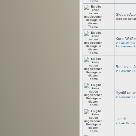
Globale Acc
Globale Beka
Karte Wolfen
in
Fakultät fü
Landeskundli
Roomsaid J
in
Pasienio R
Hyvää uutta
in
Pasienio R
...und!
in
Fakultät fü