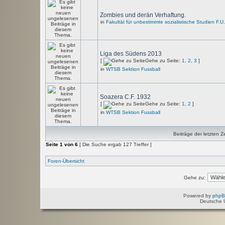
Zombies und derän Verhaftung.
in
Fakultät für unbestimmte sozialistische Studien F.U
Liga des Südens 2013
[
Gehe zu Seite:
1
,
2
,
3
]
in
WTSB Sektion Fussball
Soazera C.F. 1932
[
Gehe zu Seite:
1
,
2
]
in
WTSB Sektion Fussball
Beiträge der letzten Z
Seite
1
von
6
[ Die Suche ergab 127 Treffer ]
Foren-Übersicht
Gehe zu:
Powered by
php
Deutsche 