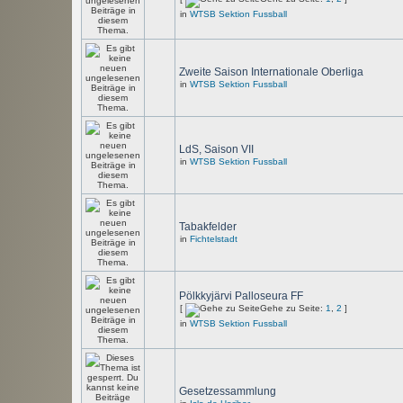
in
WTSB Sektion Fussball
Zweite Saison Internationale Oberliga
in
WTSB Sektion Fussball
LdS, Saison VII
in
WTSB Sektion Fussball
Tabakfelder
in
Fichtelstadt
Pölkkyjärvi Palloseura FF
[
Gehe zu Seite:
1
,
2
]
in
WTSB Sektion Fussball
Gesetzessammlung