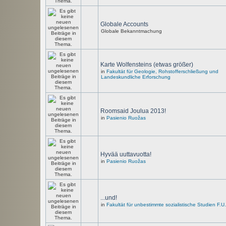
Globale Accounts
Globale Bekanntmachung
Karte Wolfensteins (etwas größer)
in
Fakultät für Geologie, Rohstofferschließung und
Landeskundliche Erforschung
Roomsaid Joulua 2013!
in
Pasienio Ruožas
Hyvää uuttavuotta!
in
Pasienio Ruožas
...und!
in
Fakultät für unbestimmte sozialistische Studien F.U