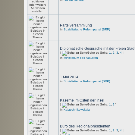
in
Isla de Haribor
Parteiversammlung
in
Sozialistische Reformpartei (SRP)
Diplomatische Gespräche mit der Freien Stad
[
Gehe zu Seite:
1
,
2
,
3
,
4
]
in
Ministerium des Äußeren
1 Mai 2014
in
Sozialistische Reformpartei (SRP)
Kaserne im Osten der Insel
[
Gehe zu Seite:
1
,
2
]
in
Kalaschnikowskaja
Büro des Regionalpräsidenten
[
Gehe zu Seite:
1
,
2
,
3
,
4
]