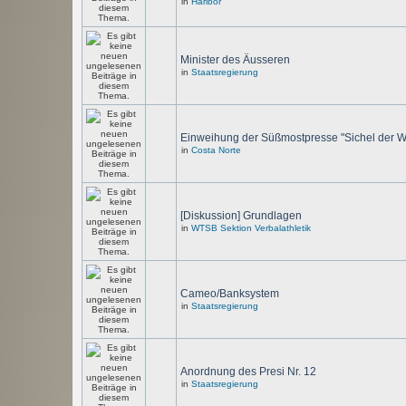
in
Haribor
Minister des Äusseren
in
Staatsregierung
Einweihung der Süßmostpresse "Sichel der W
in
Costa Norte
[Diskussion] Grundlagen
in
WTSB Sektion Verbalathletik
Cameo/Banksystem
in
Staatsregierung
Anordnung des Presi Nr. 12
in
Staatsregierung