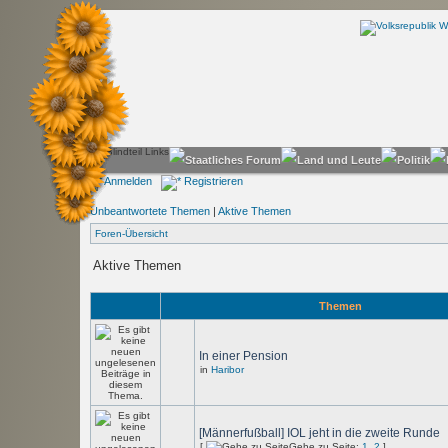
Anmelden
Registrieren
Unbeantwortete Themen
|
Aktive Themen
Foren-Übersicht
Aktive Themen
Themen
In einer Pension
in
Haribor
[Männerfußball] IOL jeht in die zweite Runde
[
Gehe zu Seite:
1
,
2
]