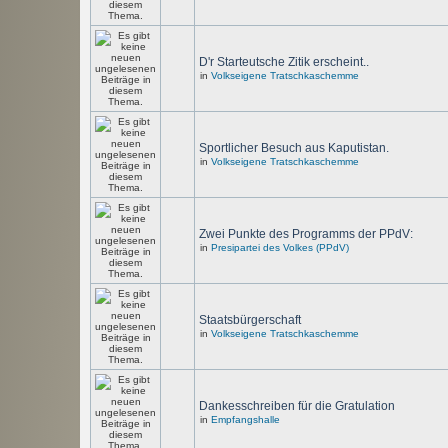
D'r Starteutsche Zitik erscheint..
in
Volkseigene Tratschkaschemme
Sportlicher Besuch aus Kaputistan.
in
Volkseigene Tratschkaschemme
Zwei Punkte des Programms der PPdV:
in
Presipartei des Volkes (PPdV)
Staatsbürgerschaft
in
Volkseigene Tratschkaschemme
Dankesschreiben für die Gratulation
in
Empfangshalle