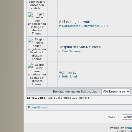
Verfassungsentwurf
in
Sozialistische Reformpartei (SRP)
Hospital del San Neurosia
in
San Neurosia
Höhnligrad
in
Höhnligrad
Beiträge der letzten Zeit anzeigen:
Seite
1
von
6
[ Die Suche ergab 132 Treffer ]
Foren-Übersicht
Gehe zu:
Powered by
php
Deutsche 