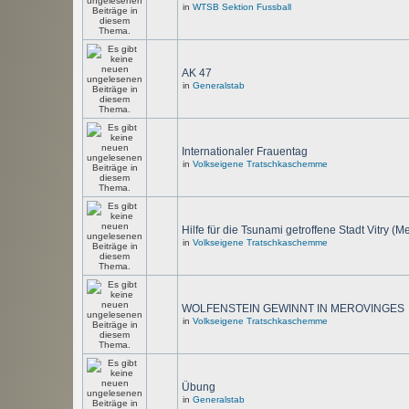
in
WTSB Sektion Fussball
AK 47
in
Generalstab
Internationaler Frauentag
in
Volkseigene Tratschkaschemme
Hilfe für die Tsunami getroffene Stadt Vitry (M
in
Volkseigene Tratschkaschemme
WOLFENSTEIN GEWINNT IN MEROVINGES
in
Volkseigene Tratschkaschemme
Übung
in
Generalstab