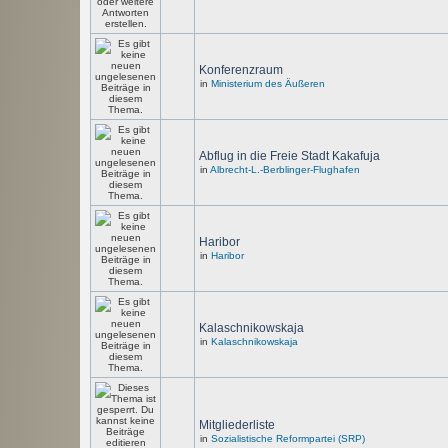
Konferenzraum
in
Ministerium des Äußeren
Abflug in die Freie Stadt Kakafuja
in
Albrecht-L.-Berblinger-Flughafen
Haribor
in
Haribor
Kalaschnikowskaja
in
Kalaschnikowskaja
Mitgliederliste
in
Sozialistische Reformpartei (SRP)