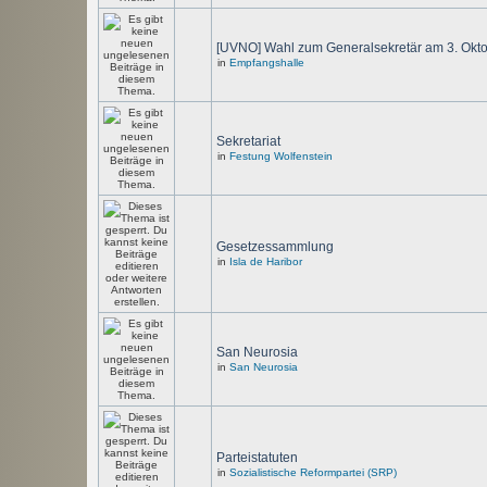
[UVNO] Wahl zum Generalsekretär am 3. Okt
in
Empfangshalle
Sekretariat
in
Festung Wolfenstein
Gesetzessammlung
in
Isla de Haribor
San Neurosia
in
San Neurosia
Parteistatuten
in
Sozialistische Reformpartei (SRP)