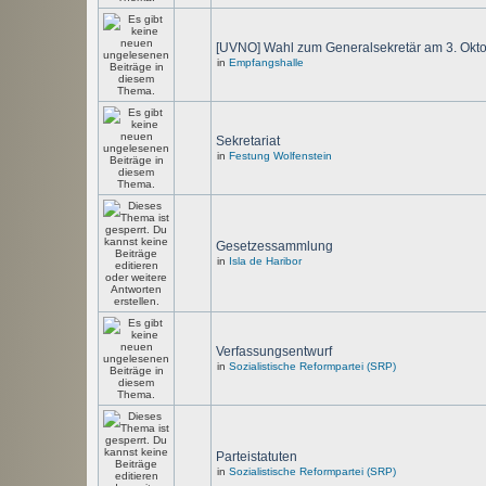
[UVNO] Wahl zum Generalsekretär am 3. Okt
in
Empfangshalle
Sekretariat
in
Festung Wolfenstein
Gesetzessammlung
in
Isla de Haribor
Verfassungsentwurf
in
Sozialistische Reformpartei (SRP)
Parteistatuten
in
Sozialistische Reformpartei (SRP)