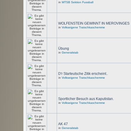
in
WTSB Sektion Fussball
WOLFENSTEIN GEWINNT IN MEROVINGES
in
Volkseigene Tratschkaschemme
Übung
in
Generalstab
D'r Starteutsche Zitik erscheint..
in
Volkseigene Tratschkaschemme
Sportlicher Besuch aus Kaputistan.
in
Volkseigene Tratschkaschemme
AK 47
in
Generalstab