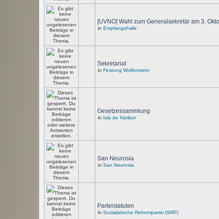
[UVNO] Wahl zum Generalsekretär am 3. Okt
in
Empfangshalle
Sekretariat
in
Festung Wolfenstein
Gesetzessammlung
in
Isla de Haribor
San Neurosia
in
San Neurosia
Parteistatuten
in
Sozialistische Reformpartei (SRP)