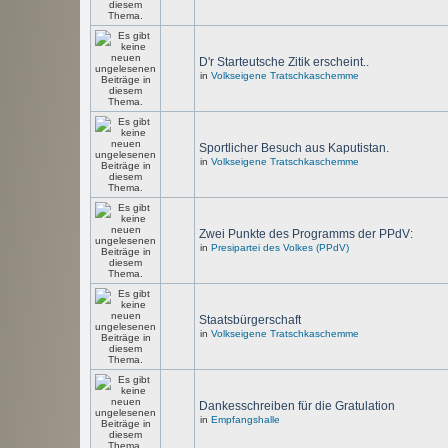
D'r Starteutsche Zitik erscheint..
in
Volkseigene Tratschkaschemme
Sportlicher Besuch aus Kaputistan.
in
Volkseigene Tratschkaschemme
Zwei Punkte des Programms der PPdV:
in
Presipartei des Volkes (PPdV)
Staatsbürgerschaft
in
Volkseigene Tratschkaschemme
Dankesschreiben für die Gratulation
in
Empfangshalle