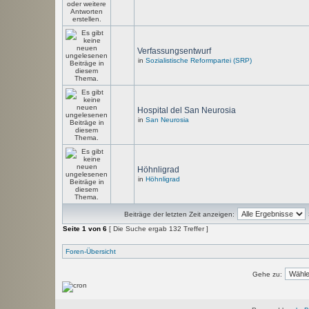
Verfassungsentwurf
in
Sozialistische Reformpartei (SRP)
Hospital del San Neurosia
in
San Neurosia
Höhnligrad
in
Höhnligrad
Beiträge der letzten Zeit anzeigen:
Seite
1
von
6
[ Die Suche ergab 132 Treffer ]
Foren-Übersicht
Gehe zu: