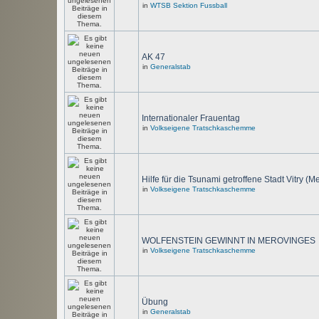
in
WTSB Sektion Fussball
AK 47
in
Generalstab
Internationaler Frauentag
in
Volkseigene Tratschkaschemme
Hilfe für die Tsunami getroffene Stadt Vitry (M
in
Volkseigene Tratschkaschemme
WOLFENSTEIN GEWINNT IN MEROVINGES
in
Volkseigene Tratschkaschemme
Übung
in
Generalstab