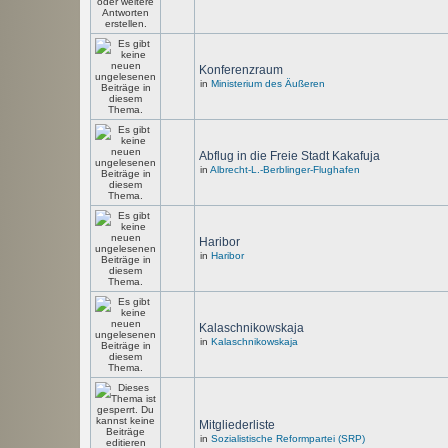
Konferenzraum
in
Ministerium des Äußeren
Abflug in die Freie Stadt Kakafuja
in
Albrecht-L.-Berblinger-Flughafen
Haribor
in
Haribor
Kalaschnikowskaja
in
Kalaschnikowskaja
Mitgliederliste
in
Sozialistische Reformpartei (SRP)