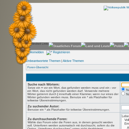
Anmelden
Registrieren
Unbeantwortete Themen
|
Aktive Themen
Foren-Übersicht
Suche nach Wörtern:
Setze ein
+
vor ein Wort, das gefunden werden muss und ein
-
vor
N
ein Wort, das nicht gefunden werden darf. Verwende mehrere
Wörter getrennt durch
|
innerhalb einer Klammer, wenn nur eines der
N
Wörter gefunden werden muss. Benutze ein * als Platzhalter für
teilweise Übereinstimmungen.
Zu suchender Autor:
Benutze ein * als Platzhalter für teilweise Übereinstimmungen.
Zu durchsuchende Foren:
Wähle das Forum oder die Foren aus, in denen gesucht werden
soll. Unterforen werden automatisch mit durchsucht, sofern du die
Option „Unterforen durchsuchen“ unten nicht deaktivierst.