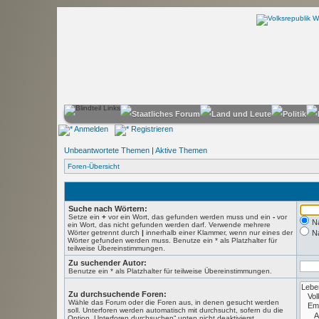
Anmelden
Registrieren
Unbeantwortete Themen
|
Aktive Themen
Foren-Übersicht
Suche nach Wörtern:
Setze ein
+
vor ein Wort, das gefunden werden muss und ein
-
vor
N
ein Wort, das nicht gefunden werden darf. Verwende mehrere
Wörter getrennt durch
|
innerhalb einer Klammer, wenn nur eines der
N
Wörter gefunden werden muss. Benutze ein * als Platzhalter für
teilweise Übereinstimmungen.
Zu suchender Autor:
Benutze ein * als Platzhalter für teilweise Übereinstimmungen.
Zu durchsuchende Foren:
Wähle das Forum oder die Foren aus, in denen gesucht werden
soll. Unterforen werden automatisch mit durchsucht, sofern du die
Option „Unterforen durchsuchen“ unten nicht deaktivierst.