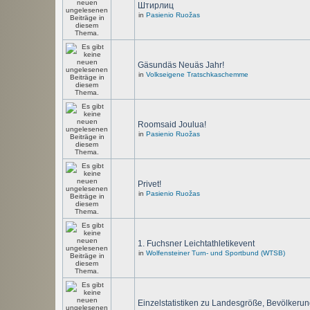
Штирлиц
in
Pasienio Ruožas
Gäsundäs Neuäs Jahr!
in
Volkseigene Tratschkaschemme
Roomsaid Joulua!
in
Pasienio Ruožas
Privet!
in
Pasienio Ruožas
1. Fuchsner Leichtathletikevent
in
Wolfensteiner Turn- und Sportbund (WTSB)
Einzelstatistiken zu Landesgröße, Bevölkerun