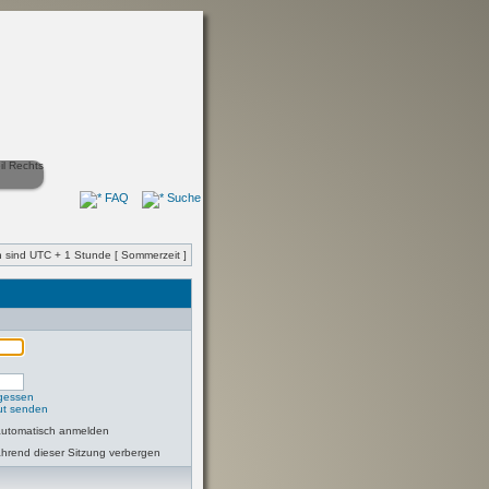
FAQ
Suche
en sind UTC + 1 Stunde [ Sommerzeit ]
rgessen
eut senden
automatisch anmelden
hrend dieser Sitzung verbergen