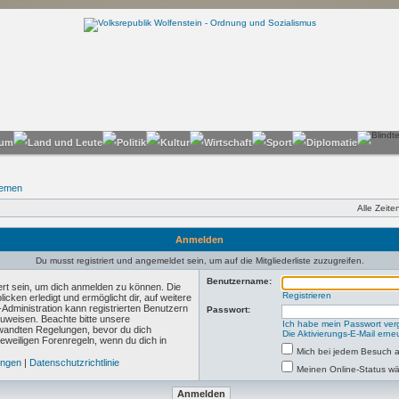
hemen
Alle Zeit
Anmelden
Du musst registriert und angemeldet sein, um auf die Mitgliederliste zuzugreifen.
Benutzername:
ert sein, um dich anmelden zu können. Die
Registrieren
icken erledigt und ermöglicht dir, auf weitere
Administration kann registrierten Benutzern
Passwort:
uweisen. Beachte bitte unsere
Ich habe mein Passwort ve
andten Regelungen, bevor du dich
Die Aktivierungs-E-Mail ern
 jeweiligen Forenregeln, wenn du dich in
Mich bei jedem Besuch 
ungen
|
Datenschutzrichtlinie
Meinen Online-Status wä