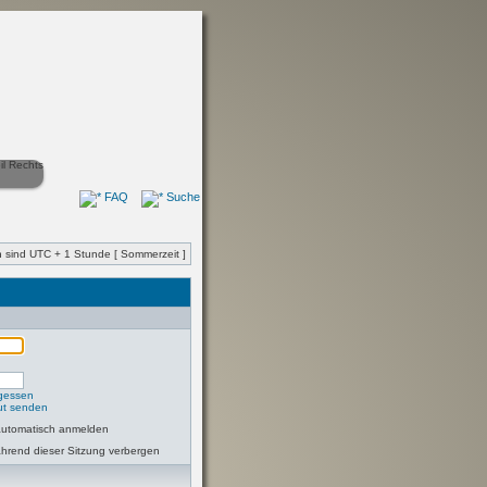
FAQ
Suche
en sind UTC + 1 Stunde [ Sommerzeit ]
rgessen
eut senden
automatisch anmelden
hrend dieser Sitzung verbergen