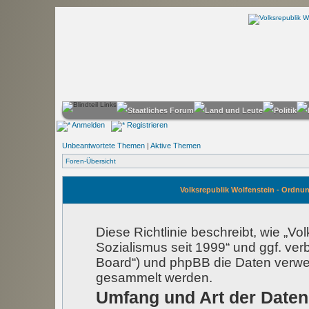
Anmelden
Registrieren
Unbeantwortete Themen
|
Aktive Themen
Foren-Übersicht
Volksrepublik Wolfenstein - Ordnun
Diese Richtlinie beschreibt, wie „V
Sozialismus seit 1999“ und ggf. ver
Board“) und phpBB die Daten verw
gesammelt werden.
Umfang und Art der Date