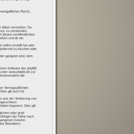
nentgeltliches Recht,
en Sitten verstoßen. Du
 bzw. zu verwenden.
 Board veröffentlichten
eßen und dir ein
 selbst erstellt hat oder
jederzeit zu löschen oder
der geeignet sind, dem
 Foren-Software der phpBB
 unter www.phpbb.de zur
 insbesondere die
er Vertragspflichten
Dies gilt auch für
en aus der Verletzung von
tragsschluss
äden begrenzt. Dies gilt
lichem oder grob
m Übrigen der Höhe nach
ntgangenen Gewinn.
des Betreibers.