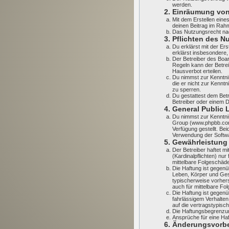
werden.
2. Einräumung vo
Mit dem Erstellen eines
deinen Beitrag im Rah
Das Nutzungsrecht nac
3. Pflichten des N
Du erklärst mit der Ers
erklärst insbesondere,
Der Betreiber des Boa
Regeln kann der Betre
Hausverbot erteilen.
Du nimmst zur Kenntnis,
die er nicht zur Kennt
zu sperren.
Du gestattest dem Betr
Betreiber oder einem 
4. General Public 
Du nimmst zur Kenntnis
Group (www.phpbb.com
Verfügung gestellt. Be
Verwendung der Softwa
5. Gewährleistung
Der Betreiber haftet m
(Kardinalpflichten) nur
mittelbare Folgeschäd
Die Haftung ist gegenü
Leben, Körper und Gesu
typischerweise vorher
auch für mittelbare F
Die Haftung ist gegen
fahrlässigem Verhalte
auf die vertragstypis
Die Haftungsbegrenzung
Ansprüche für eine Ha
6. Änderungsvorbe