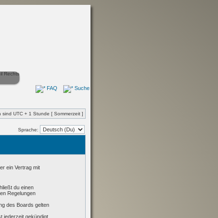
FAQ
Suche
en sind UTC + 1 Stunde [ Sommerzeit ]
Sprache:
r ein Vertrag mit
hließt du einen
nden Regelungen
ung des Boards gelten
 jederzeit gekündigt