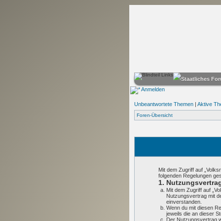
Anmelden
Unbeantwortete Themen
|
Aktive T
Foren-Übersicht
Mit dem Zugriff auf „Volks
folgenden Regelungen ge
1. Nutzungsvertra
Mit dem Zugriff auf „V
Nutzungsvertrag mit d
einverstanden.
Wenn du mit diesen Reg
jeweils die an dieser S
Der Nutzungsvertrag wi