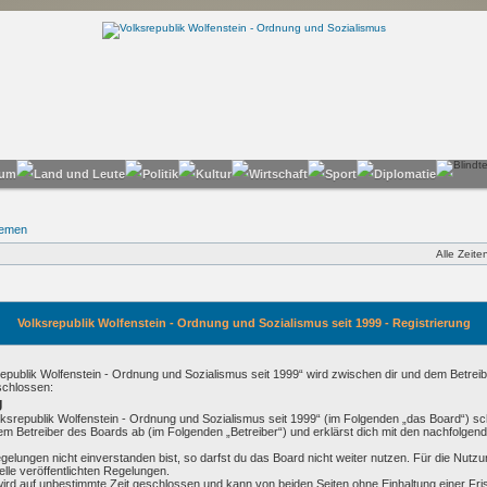
hemen
Alle Zeit
Volksrepublik Wolfenstein - Ordnung und Sozialismus seit 1999 - Registrierung
republik Wolfenstein - Ordnung und Sozialismus seit 1999“ wird zwischen dir und dem Betreibe
schlossen:
g
olksrepublik Wolfenstein - Ordnung und Sozialismus seit 1999“ (im Folgenden „das Board“) sc
em Betreiber des Boards ab (im Folgenden „Betreiber“) und erklärst dich mit den nachfolge
elungen nicht einverstanden bist, so darfst du das Board nicht weiter nutzen. Für die Nutz
telle veröffentlichten Regelungen.
rd auf unbestimmte Zeit geschlossen und kann von beiden Seiten ohne Einhaltung einer Frist