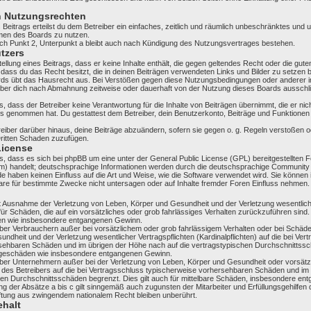
n Nutzungsrechten
 Beitrags erteilst du dem Betreiber ein einfaches, zeitlich und räumlich unbeschränktes und u
men des Boards zu nutzen.
h Punkt 2, Unterpunkt a bleibt auch nach Kündigung des Nutzungsvertrages bestehen.
utzers
tellung eines Beitrags, dass er keine Inhalte enthält, die gegen geltendes Recht oder die gut
 dass du das Recht besitzt, die in deinen Beiträgen verwendeten Links und Bilder zu setzen
rds übt das Hausrecht aus. Bei Verstößen gegen diese Nutzungsbedingungen oder anderer im
iber dich nach Abmahnung zeitweise oder dauerhaft von der Nutzung dieses Boards ausschli
 dass der Betreiber keine Verantwortung für die Inhalte von Beiträgen übernimmt, die er nicht
nis genommen hat. Du gestattest dem Betreiber, dein Benutzerkonto, Beiträge und Funktionen 
eiber darüber hinaus, deine Beiträge abzuändern, sofern sie gegen o. g. Regeln verstoßen o
Dritten Schaden zuzufügen.
License
, dass es sich bei phpBB um eine unter der General Public License (GPL) bereitgestellten
) handelt; deutschsprachige Informationen werden durch die deutschsprachige Community
ide haben keinen Einfluss auf die Art und Weise, wie die Software verwendet wird. Sie können
re für bestimmte Zwecke nicht untersagen oder auf Inhalte fremder Foren Einfluss nehmen.
it Ausnahme der Verletzung von Leben, Körper und Gesundheit und der Verletzung wesentlich
 für Schäden, die auf ein vorsätzliches oder grob fahrlässiges Verhalten zurückzuführen sind. 
en wie insbesondere entgangenen Gewinn.
ber Verbrauchern außer bei vorsätzlichem oder grob fahrlässigem Verhalten oder bei Schäd
ndheit und der Verletzung wesentlicher Vertragspflichten (Kardinalpflichten) auf die bei Ver
sehbaren Schäden und im übrigen der Höhe nach auf die vertragstypischen Durchschnittssch
olgeschäden wie insbesondere entgangenen Gewinn.
über Unternehmern außer bei der Verletzung von Leben, Körper und Gesundheit oder vorsätz
n des Betreibers auf die bei Vertragsschluss typischerweise vorhersehbaren Schäden und i
chen Durchschnittsschäden begrenzt. Dies gilt auch für mittelbare Schäden, insbesondere e
 der Absätze a bis c gilt sinngemäß auch zugunsten der Mitarbeiter und Erfüllungsgehilfen 
ftung aus zwingendem nationalem Recht bleiben unberührt.
halt