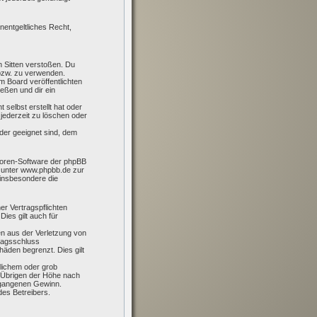
nentgeltliches Recht,
en Sitten verstoßen. Du
 bzw. zu verwenden.
 Board veröffentlichten
eßen und dir ein
 selbst erstellt hat oder
jederzeit zu löschen oder
der geeignet sind, dem
 Foren-Software der phpBB
 unter www.phpbb.de zur
 insbesondere die
er Vertragspflichten
Dies gilt auch für
en aus der Verletzung von
tragsschluss
äden begrenzt. Dies gilt
lichem oder grob
m Übrigen der Höhe nach
ntgangenen Gewinn.
des Betreibers.