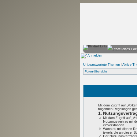
Anmelden
Unbeantwortete Themen
|
Aktive T
Foren-Übersicht
Mit dem Zugriff auf „Volks
folgenden Regelungen ge
1. Nutzungsvertra
Mit dem Zugriff auf „V
Nutzungsvertrag mit d
einverstanden.
Wenn du mit diesen Reg
jeweils die an dieser S
Der Nutzungsvertrag wi