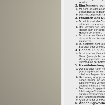
werden.
2. Einräumung vo
Mit dem Erstellen eines
deinen Beitrag im Rah
Das Nutzungsrecht nac
3. Pflichten des N
Du erklärst mit der Ers
erklärst insbesondere,
Der Betreiber des Boa
Regeln kann der Betre
Hausverbot erteilen.
Du nimmst zur Kenntnis,
die er nicht zur Kennt
zu sperren.
Du gestattest dem Betr
Betreiber oder einem 
4. General Public 
Du nimmst zur Kenntnis
Group (www.phpbb.com
Verfügung gestellt. Be
Verwendung der Softwa
5. Gewährleistung
Der Betreiber haftet m
(Kardinalpflichten) nur
mittelbare Folgeschäd
Die Haftung ist gegenü
Leben, Körper und Gesu
typischerweise vorher
auch für mittelbare F
Die Haftung ist gegen
fahrlässigem Verhalte
auf die vertragstypis
Die Haftungsbegrenzung
Ansprüche für eine Ha
6. Änderungsvorbe