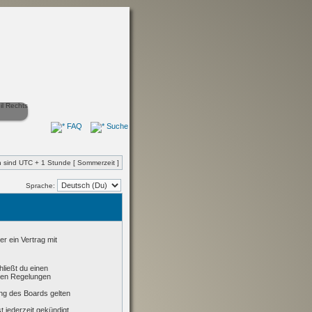
FAQ
Suche
en sind UTC + 1 Stunde [ Sommerzeit ]
Sprache:
r ein Vertrag mit
hließt du einen
nden Regelungen
ung des Boards gelten
 jederzeit gekündigt