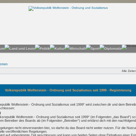
hemen
Alle Zeit
Volksrepublik Wolfenstein - Ordnung und Sozialismus seit 1999 - Registrierung
republik Wolfenstein - Ordnung und Sozialismus seit 1999“ wird zwischen dir und dem Betreibe
schlossen:
g
olksrepublik Wolfenstein - Ordnung und Sozialismus seit 1999“ (im Folgenden „das Board“) sc
em Betreiber des Boards ab (im Folgenden „Betreiber“) und erklärst dich mit den nachfolge
elungen nicht einverstanden bist, so darfst du das Board nicht weiter nutzen. Für die Nutz
telle veröffentlichten Regelungen.
rd auf unbestimmte Zeit geschlossen und kann von beiden Seiten ohne Einhaltung einer Frist