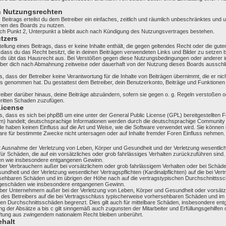
n Nutzungsrechten
 Beitrags erteilst du dem Betreiber ein einfaches, zeitlich und räumlich unbeschränktes und u
men des Boards zu nutzen.
h Punkt 2, Unterpunkt a bleibt auch nach Kündigung des Nutzungsvertrages bestehen.
utzers
tellung eines Beitrags, dass er keine Inhalte enthält, die gegen geltendes Recht oder die gut
 dass du das Recht besitzt, die in deinen Beiträgen verwendeten Links und Bilder zu setzen
rds übt das Hausrecht aus. Bei Verstößen gegen diese Nutzungsbedingungen oder anderer im
iber dich nach Abmahnung zeitweise oder dauerhaft von der Nutzung dieses Boards ausschli
 dass der Betreiber keine Verantwortung für die Inhalte von Beiträgen übernimmt, die er nicht
nis genommen hat. Du gestattest dem Betreiber, dein Benutzerkonto, Beiträge und Funktionen 
eiber darüber hinaus, deine Beiträge abzuändern, sofern sie gegen o. g. Regeln verstoßen o
Dritten Schaden zuzufügen.
License
, dass es sich bei phpBB um eine unter der General Public License (GPL) bereitgestellten
) handelt; deutschsprachige Informationen werden durch die deutschsprachige Community
ide haben keinen Einfluss auf die Art und Weise, wie die Software verwendet wird. Sie können
re für bestimmte Zwecke nicht untersagen oder auf Inhalte fremder Foren Einfluss nehmen.
it Ausnahme der Verletzung von Leben, Körper und Gesundheit und der Verletzung wesentlich
 für Schäden, die auf ein vorsätzliches oder grob fahrlässiges Verhalten zurückzuführen sind. 
en wie insbesondere entgangenen Gewinn.
ber Verbrauchern außer bei vorsätzlichem oder grob fahrlässigem Verhalten oder bei Schäd
ndheit und der Verletzung wesentlicher Vertragspflichten (Kardinalpflichten) auf die bei Ver
sehbaren Schäden und im übrigen der Höhe nach auf die vertragstypischen Durchschnittssch
olgeschäden wie insbesondere entgangenen Gewinn.
über Unternehmern außer bei der Verletzung von Leben, Körper und Gesundheit oder vorsätz
n des Betreibers auf die bei Vertragsschluss typischerweise vorhersehbaren Schäden und i
chen Durchschnittsschäden begrenzt. Dies gilt auch für mittelbare Schäden, insbesondere e
 der Absätze a bis c gilt sinngemäß auch zugunsten der Mitarbeiter und Erfüllungsgehilfen 
ftung aus zwingendem nationalem Recht bleiben unberührt.
halt