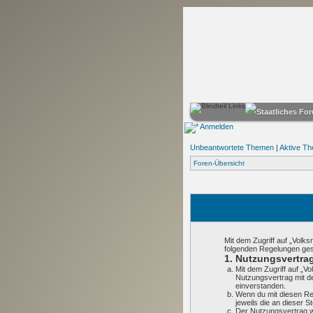
Anmelden
Unbeantwortete Themen
|
Aktive T
Foren-Übersicht
Mit dem Zugriff auf „Volks
folgenden Regelungen ge
1. Nutzungsvertra
Mit dem Zugriff auf „V
Nutzungsvertrag mit d
einverstanden.
Wenn du mit diesen Reg
jeweils die an dieser S
Der Nutzungsvertrag wi