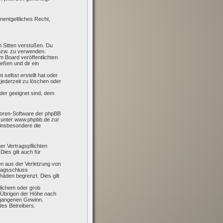
nentgeltliches Recht,
en Sitten verstoßen. Du
 bzw. zu verwenden.
 Board veröffentlichten
eßen und dir ein
 selbst erstellt hat oder
jederzeit zu löschen oder
der geeignet sind, dem
 Foren-Software der phpBB
 unter www.phpbb.de zur
 insbesondere die
er Vertragspflichten
Dies gilt auch für
en aus der Verletzung von
tragsschluss
äden begrenzt. Dies gilt
lichem oder grob
m Übrigen der Höhe nach
ntgangenen Gewinn.
des Betreibers.