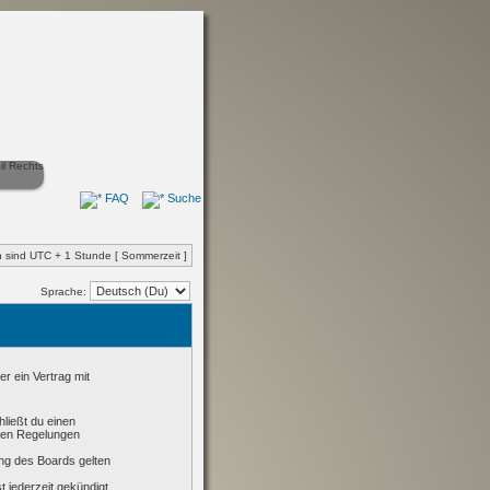
FAQ
Suche
en sind UTC + 1 Stunde [ Sommerzeit ]
Sprache:
r ein Vertrag mit
hließt du einen
nden Regelungen
ung des Boards gelten
 jederzeit gekündigt