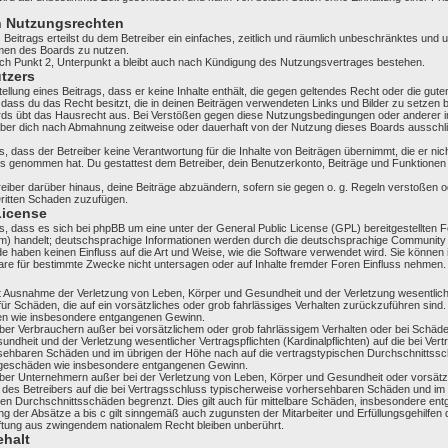
n Nutzungsrechten
 Beitrags erteilst du dem Betreiber ein einfaches, zeitlich und räumlich unbeschränktes und u
men des Boards zu nutzen.
h Punkt 2, Unterpunkt a bleibt auch nach Kündigung des Nutzungsvertrages bestehen.
utzers
tellung eines Beitrags, dass er keine Inhalte enthält, die gegen geltendes Recht oder die gut
 dass du das Recht besitzt, die in deinen Beiträgen verwendeten Links und Bilder zu setzen
rds übt das Hausrecht aus. Bei Verstößen gegen diese Nutzungsbedingungen oder anderer im
iber dich nach Abmahnung zeitweise oder dauerhaft von der Nutzung dieses Boards ausschli
 dass der Betreiber keine Verantwortung für die Inhalte von Beiträgen übernimmt, die er nicht
nis genommen hat. Du gestattest dem Betreiber, dein Benutzerkonto, Beiträge und Funktionen 
eiber darüber hinaus, deine Beiträge abzuändern, sofern sie gegen o. g. Regeln verstoßen o
Dritten Schaden zuzufügen.
License
, dass es sich bei phpBB um eine unter der General Public License (GPL) bereitgestellten
) handelt; deutschsprachige Informationen werden durch die deutschsprachige Community
ide haben keinen Einfluss auf die Art und Weise, wie die Software verwendet wird. Sie können
re für bestimmte Zwecke nicht untersagen oder auf Inhalte fremder Foren Einfluss nehmen.
it Ausnahme der Verletzung von Leben, Körper und Gesundheit und der Verletzung wesentlich
 für Schäden, die auf ein vorsätzliches oder grob fahrlässiges Verhalten zurückzuführen sind. 
en wie insbesondere entgangenen Gewinn.
ber Verbrauchern außer bei vorsätzlichem oder grob fahrlässigem Verhalten oder bei Schäd
ndheit und der Verletzung wesentlicher Vertragspflichten (Kardinalpflichten) auf die bei Ver
sehbaren Schäden und im übrigen der Höhe nach auf die vertragstypischen Durchschnittssch
olgeschäden wie insbesondere entgangenen Gewinn.
über Unternehmern außer bei der Verletzung von Leben, Körper und Gesundheit oder vorsätz
n des Betreibers auf die bei Vertragsschluss typischerweise vorhersehbaren Schäden und i
chen Durchschnittsschäden begrenzt. Dies gilt auch für mittelbare Schäden, insbesondere e
 der Absätze a bis c gilt sinngemäß auch zugunsten der Mitarbeiter und Erfüllungsgehilfen 
ftung aus zwingendem nationalem Recht bleiben unberührt.
halt