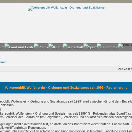
hemen
Alle Zeit
Volksrepublik Wolfenstein - Ordnung und Sozialismus seit 1999 - Registrierung
republik Wolfenstein - Ordnung und Sozialismus seit 1999“ wird zwischen dir und dem Betreibe
schlossen:
g
olksrepublik Wolfenstein - Ordnung und Sozialismus seit 1999“ (im Folgenden „das Board“) sc
em Betreiber des Boards ab (im Folgenden „Betreiber“) und erklärst dich mit den nachfolge
elungen nicht einverstanden bist, so darfst du das Board nicht weiter nutzen. Für die Nutz
telle veröffentlichten Regelungen.
rd auf unbestimmte Zeit geschlossen und kann von beiden Seiten ohne Einhaltung einer Frist