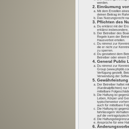
werden.
2. Einräumung vo
Mit dem Erstellen eines
deinen Beitrag im Rah
Das Nutzungsrecht nac
3. Pflichten des N
Du erklärst mit der Ers
erklärst insbesondere,
Der Betreiber des Boa
Regeln kann der Betre
Hausverbot erteilen.
Du nimmst zur Kenntnis,
die er nicht zur Kennt
zu sperren.
Du gestattest dem Betr
Betreiber oder einem 
4. General Public 
Du nimmst zur Kenntnis
Group (www.phpbb.com
Verfügung gestellt. Be
Verwendung der Softwa
5. Gewährleistung
Der Betreiber haftet m
(Kardinalpflichten) nur
mittelbare Folgeschäd
Die Haftung ist gegenü
Leben, Körper und Gesu
typischerweise vorher
auch für mittelbare F
Die Haftung ist gegen
fahrlässigem Verhalte
auf die vertragstypis
Die Haftungsbegrenzung
Ansprüche für eine Ha
6. Änderungsvorbe