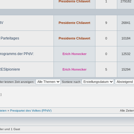
Presidente Chilavert
1
279182
dV
Presidente Chilavert
9
26841
 Parteitages
Presidente Chilavert
0
10184
Programms der PPdV:
Erich Honecker
0
12532
RESIpioniere
Erich Honecker
5
15294
r letzten Zeit anzeigen:
Sortiere nach
 ]
teien
»
Presipartei des Volkes (PPdV)
Alle Zeit
eder und 1 Gast