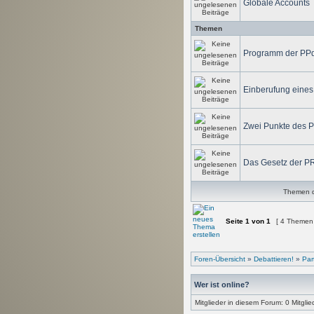
Globale Accounts
Themen
Programm der PP
Einberufung eines
Zwei Punkte des 
Das Gesetz der P
Themen de
Seite
1
von
1
[ 4 Themen
Foren-Übersicht
»
Debattieren!
»
Par
Wer ist online?
Mitglieder in diesem Forum: 0 Mitgli