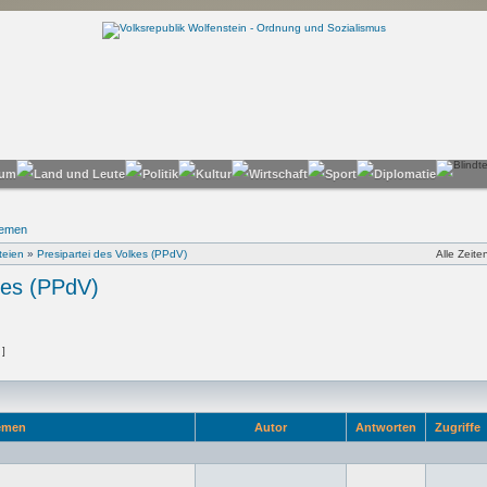
hemen
teien
»
Presipartei des Volkes (PPdV)
Alle Zeit
kes (PPdV)
 ]
emen
Autor
Antworten
Zugriffe