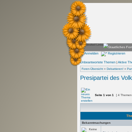
Anmelden
Registrieren
Unbeantwortete Themen
|
Aktive T
Foren-Übersicht
»
Debattieren!
»
Par
Presipartei des Vol
Seite
1
von
1
[ 4 Themen
Th
Bekanntmachungen