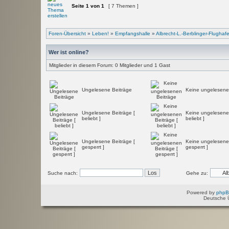
Seite
1
von
1
[ 7 Themen ]
Foren-Übersicht
»
Leben!
»
Empfangshalle
»
Albrecht-L.-Berblinger-Flughaf
Wer ist online?
Mitglieder in diesem Forum: 0 Mitglieder und 1 Gast
Ungelesene Beiträge
Keine ungelesene
Ungelesene Beiträge [
Keine ungelesenen
beliebt ]
beliebt ]
Ungelesene Beiträge [
Keine ungelesenen
gesperrt ]
gesperrt ]
Suche nach:
Gehe zu:
Powered by
php
Deutsche 