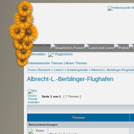
Anmelden
Registrieren
Unbeantwortete Themen
|
Aktive Themen
Foren-Übersicht
»
Leben!
»
Empfangshalle
»
Albrecht-L.-Berblinger-Flughaf
Albrecht-L.-Berblinger-Flughafen
Seite
1
von
1
[ 7 Themen ]
Themen
Bekanntmachungen