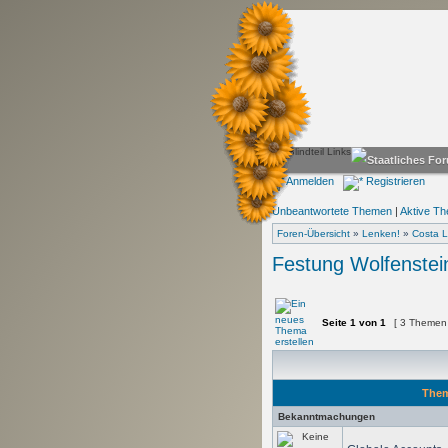
Anmelden
Registrieren
Unbeantwortete Themen
|
Aktive T
Foren-Übersicht
»
Lenken!
»
Costa L
Festung Wolfenstei
Seite
1
von
1
[ 3 Themen
The
Bekanntmachungen