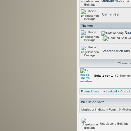
Globale Accounts
Sekretariat
Themen
Saa
[
Ge
Staatsbesuch aus
Themen de
Seite
1
von
1
[ 3 Themen
Foren-Übersicht
»
Lenken!
»
Costa L
Wer ist online?
Mitglieder in diesem Forum: 0 Mitgli
Ungelesene Beiträge