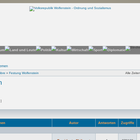
hemen
ibre
»
Festung Wolfenstein
Alle Zeit
n
 ]
men
Autor
Antworten
Zugriffe