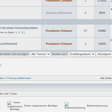
Presidente Chilavert
1
279162
M
Marianna Blavatsky
0
9644
l mit vielen Kronenleuchtern
Presidente Chilavert
27
54986
he zu Seite:
1
,
2
,
3
]
D
 Lummerland
Presidente Chilavert
2
10835
r letzten Zeit anzeigen:
Sortiere nach
 ]
ibre
»
Festung Wolfenstein
Alle Zeit
eder und 1 Gast
Keine ungelesenen Beiträge
Bekanntmachung