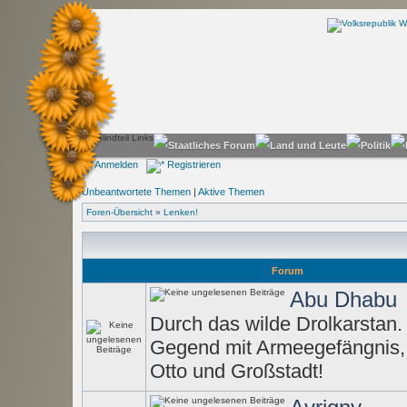
Anmelden
Registrieren
Unbeantwortete Themen
|
Aktive Themen
Foren-Übersicht
»
Lenken!
Forum
Abu Dhabu
Durch das wilde Drolkarstan
Gegend mit Armeegefängnis
Otto und Großstadt!