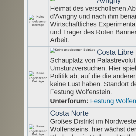
Avrigny
Heimat des verschollenen A
d'Avrigny und nach ihm bena
Wirtschaftliches Experimentald
und Träger des Roten Banner
Arbeit.
Costa Libre
Schauplatz von Palastrevolut
Umsturzversuchen, Hier spielt
Politik ab, auf die die anderen
keine Lust haben. Standort d
Festung Wolfenstein.
Unterforum:
Festung Wolfen
Costa Norte
Großes Distrikt im Nordwest
Wolfensteins, hier wächst de