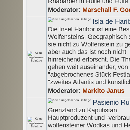
Rhabarber in Hülle und Fülle.
Moderator:
Marschall F. Go
Isla de Hari
Die Insel Haribor ist eine Be
Wolfensteins. Geographisch 
sie nicht zu Wolfenstein zu g
aber auch das ist noch nicht
hinreichend erforscht. Die Th
gehen weit auseinander, von
"abgebrochenes Stück Festla
"zweites Atlantis und künstlic
Moderator:
Markito Janus
Pasienio R
Grenzland zu Kaputistan.
Hauptproduzent und -verbrau
wolfensteiner Wodkas und H