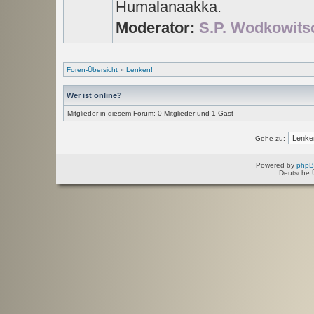
Humalanaakka.
Moderator:
S.P. Wodkowits
Foren-Übersicht
»
Lenken!
Wer ist online?
Mitglieder in diesem Forum: 0 Mitglieder und 1 Gast
Gehe zu:
Powered by
php
Deutsche 