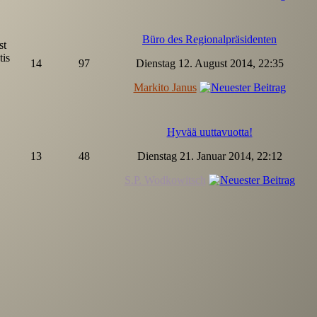
Büro des Regionalpräsidenten
st
tis
14
97
Dienstag 12. August 2014, 22:35
Markito Janus
Hyvää uuttavuotta!
13
48
Dienstag 21. Januar 2014, 22:12
S.P. Wodkowitsch