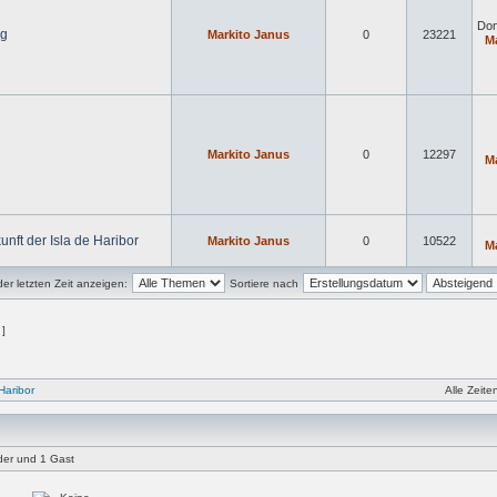
Don
ng
Markito Janus
0
23221
M
Markito Janus
0
12297
M
unft der Isla de Haribor
Markito Janus
0
10522
M
r letzten Zeit anzeigen:
Sortiere nach
 ]
Haribor
Alle Zeit
eder und 1 Gast