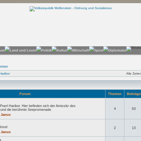
hemen
Haribor
Alle Zeit
Forum
Themen
Beiträg
Poerl Haribor. Hier befinden sich der Amtssitz des
4
63
n und die berühmte Seepromenade.
 Janus
Insel
2
13
 Janus
a