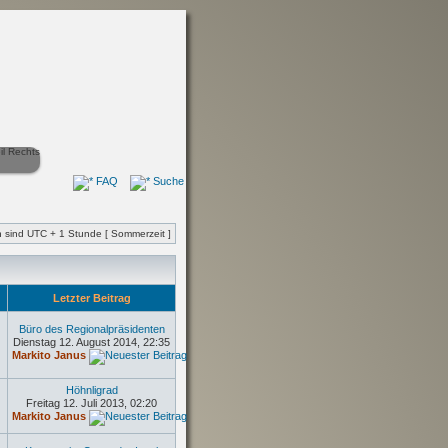
FAQ
Suche
en sind UTC + 1 Stunde [ Sommerzeit ]
e
Letzter Beitrag
Büro des Regionalpräsidenten
Dienstag 12. August 2014, 22:35
Markito Janus
Höhnligrad
Freitag 12. Juli 2013, 02:20
Markito Janus