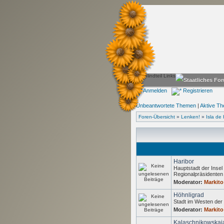
Anmelden
Registrieren
Unbeantwortete Themen
|
Aktive T
Foren-Übersicht
»
Lenken!
»
Isla de 
Haribor
Hauptstadt der Insel 
Regionalpräsidente
Moderator:
Markito
Höhnligrad
Stadt im Westen der 
Moderator:
Markito
Kalaschnikowskaj