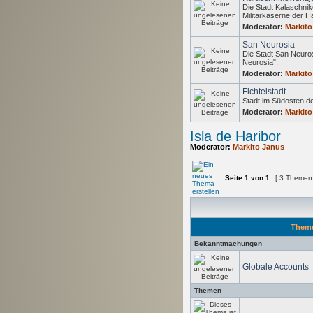
Die Stadt Kalaschnik
Militärkaserne der H
Moderator:
Markito
San Neurosia
Die Stadt San Neuros
Neurosia".
Moderator:
Markito
Fichtelstadt
Stadt im Südosten de
Moderator:
Markito
Isla de Haribor
Moderator:
Markito Janus
Seite
1
von
1
[ 3 Themen
Them
Bekanntmachungen
Globale Accounts
Themen