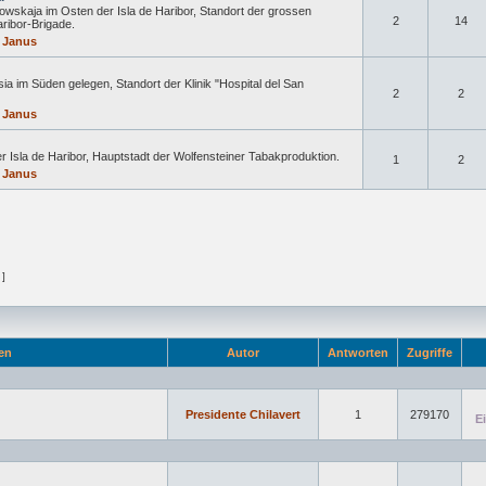
owskaja im Osten der Isla de Haribor, Standort der grossen
2
14
aribor-Brigade.
 Janus
ia im Süden gelegen, Standort der Klinik "Hospital del San
2
2
 Janus
r Isla de Haribor, Hauptstadt der Wolfensteiner Tabakproduktion.
1
2
 Janus
 ]
en
Autor
Antworten
Zugriffe
Presidente Chilavert
1
279170
E