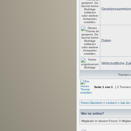
Gesetzessammlu
Daten
Wirtschaftliche Zuk
Themen de
Seite
1
von
1
[ 3 Themen
Foren-Übersicht
»
Lenken!
»
Isla de 
Wer ist online?
Mitglieder in diesem Forum: 0 Mitgli