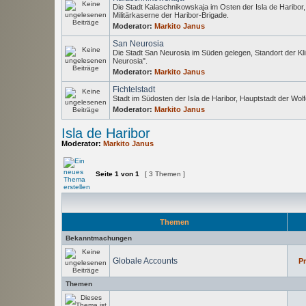
Die Stadt Kalaschnikowskaja im Osten der Isla de Haribor
Militärkaserne der Haribor-Brigade.
Moderator:
Markito Janus
San Neurosia
Die Stadt San Neurosia im Süden gelegen, Standort der Kli
Neurosia".
Moderator:
Markito Janus
Fichtelstadt
Stadt im Südosten der Isla de Haribor, Hauptstadt der Wol
Moderator:
Markito Janus
Isla de Haribor
Moderator:
Markito Janus
Seite
1
von
1
[ 3 Themen ]
Themen
Bekanntmachungen
Globale Accounts
Pr
Themen