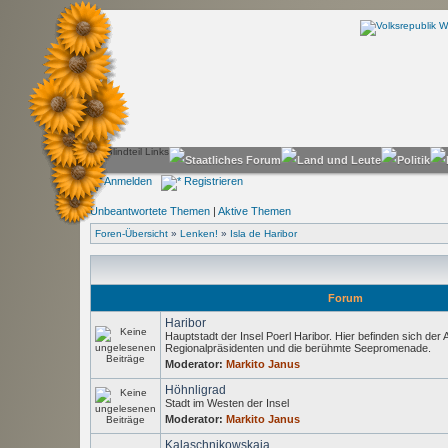
Anmelden
Registrieren
Unbeantwortete Themen
|
Aktive Themen
Foren-Übersicht
»
Lenken!
»
Isla de Haribor
Forum
Haribor
Hauptstadt der Insel Poerl Haribor. Hier befinden sich der
Regionalpräsidenten und die berühmte Seepromenade.
Moderator:
Markito Janus
Höhnligrad
Stadt im Westen der Insel
Moderator:
Markito Janus
Kalaschnikowskaja