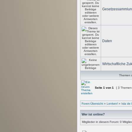
Gesetzessammlu
Daten
Wirtschaftliche Zuk
Themen de
Seite
1
von
1
[ 3 Themen
Foren-Übersicht
»
Lenken!
»
Isla de 
Wer ist online?
Mitglieder in diesem Forum: 0 Mitgli