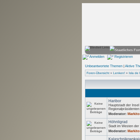
Anmelden
Registrieren
Unbeantwortete Themen
|
Aktive T
Foren-Übersicht
»
Lenken!
»
Isla de 
Haribor
Hauptstadt der Insel 
Regionalpräsidente
Moderator:
Markito
Höhnligrad
Stadt im Westen der 
Moderator:
Markito
Kalaschnikowskaj