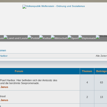
hemen
Haribor
Alle Zeit
Forum
Themen
Beiträg
Poerl Haribor. Hier befinden sich der Amtssitz des
4
63
n und die berühmte Seepromenade.
 Janus
Insel
2
13
 Janus
a