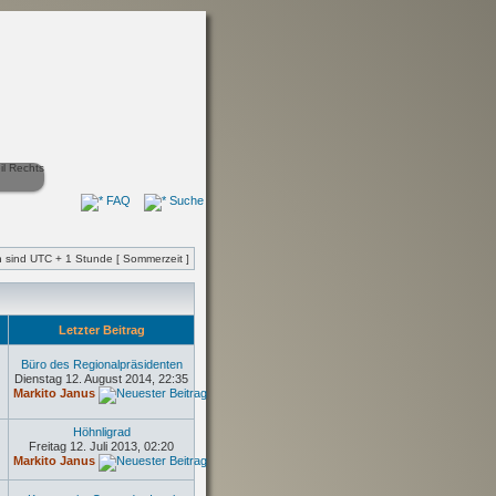
FAQ
Suche
en sind UTC + 1 Stunde [ Sommerzeit ]
e
Letzter Beitrag
Büro des Regionalpräsidenten
Dienstag 12. August 2014, 22:35
Markito Janus
Höhnligrad
Freitag 12. Juli 2013, 02:20
Markito Janus