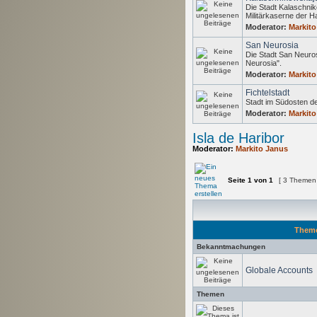
Die Stadt Kalaschnik
Militärkaserne der H
Moderator:
Markito
San Neurosia
Die Stadt San Neuros
Neurosia".
Moderator:
Markito
Fichtelstadt
Stadt im Südosten de
Moderator:
Markito
Isla de Haribor
Moderator:
Markito Janus
Seite
1
von
1
[ 3 Themen
Them
Bekanntmachungen
Globale Accounts
Themen