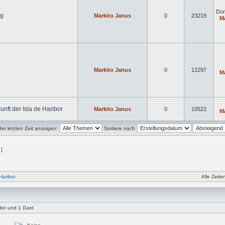
Don
ng
Markito Janus
0
23219
M
Markito Janus
0
12297
M
unft der Isla de Haribor
Markito Janus
0
10522
M
r letzten Zeit anzeigen:
Sortiere nach
 ]
Haribor
Alle Zeit
eder und 1 Gast