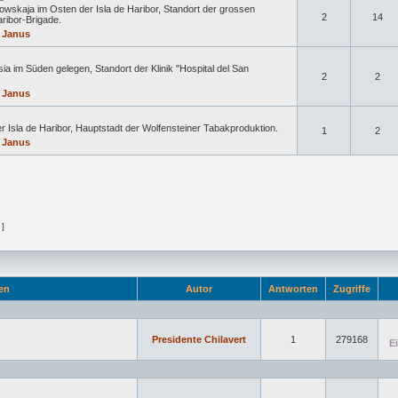
owskaja im Osten der Isla de Haribor, Standort der grossen
2
14
aribor-Brigade.
 Janus
ia im Süden gelegen, Standort der Klinik "Hospital del San
2
2
 Janus
r Isla de Haribor, Hauptstadt der Wolfensteiner Tabakproduktion.
1
2
 Janus
 ]
en
Autor
Antworten
Zugriffe
Presidente Chilavert
1
279168
E