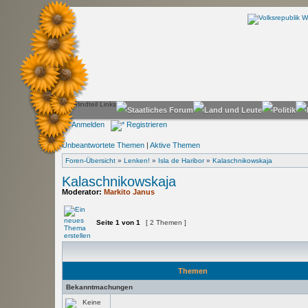
Anmelden
Registrieren
Unbeantwortete Themen
|
Aktive Themen
Foren-Übersicht
»
Lenken!
»
Isla de Haribor
»
Kalaschnikowskaja
Kalaschnikowskaja
Moderator:
Markito Janus
Seite
1
von
1
[ 2 Themen ]
Themen
Bekanntmachungen