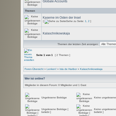
Globale Accounts
Themen
Kaserne im Osten der Insel
[
Gehe zu Seite:
1
,
2
]
Kalaschnikowskaja
Themen der letzten Zeit anzeigen:
Seite
1
von
1
[ 2 Themen ]
Foren-Übersicht
»
Lenken!
»
Isla de Haribor
»
Kalaschnikowskaja
Wer ist online?
Mitglieder in diesem Forum: 0 Mitglieder und 1 Gast
Ungelesene Beiträge
Keine ungelesene
Ungelesene Beiträge [
Keine ungelesenen
beliebt ]
beliebt ]