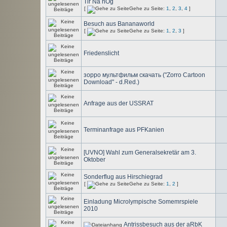
Tir Na nÒg
[
Gehe zu Seite:
1
,
2
,
3
,
4
]
Besuch aus Bananaworld
[
Gehe zu Seite:
1
,
2
,
3
]
Friedenslicht
зорро мультфильм скачать ("Zorro Cartoon
Download" - d.Red.)
Anfrage aus der USSRAT
Terminanfrage aus PFKanien
[UVNO] Wahl zum Generalsekretär am 3.
Oktober
Sonderflug aus Hirschiegrad
[
Gehe zu Seite:
1
,
2
]
Einladung Microlympische Somemrspiele
2010
Antrissbesuch aus der aRbK