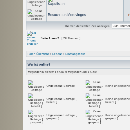
Kaputistan
Besuch aus Merovinges
P
Themen der letzten Zeit anzeigen:
Seite
1
von
2
[ 29 Themen ]
Foren-Übersicht
»
Leben!
»
Empfangshalle
Wer ist online?
Mitglieder in diesem Forum: 0 Mitglieder und 1 Gast
Ungelesene Beiträge
Keine ungelesene
Ungelesene Beiträge [
Keine ungelesenen
beliebt ]
beliebt ]
Ungelesene Beiträge [
Keine ungelesenen
gesperrt ]
gesperrt ]