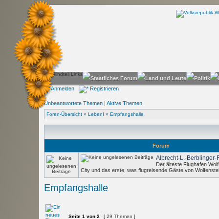
Anmelden
Registrieren
Unbeantwortete Themen
|
Aktive Themen
Foren-Übersicht
»
Leben!
»
Empfangshalle
Forum
Albrecht-L.-Berblinger-
Der älteste Flughafen Wolf
City und das erste, was flugreisende Gäste von Wolfens
Empfangshalle
Seite
1
von
2
[ 29 Themen ]