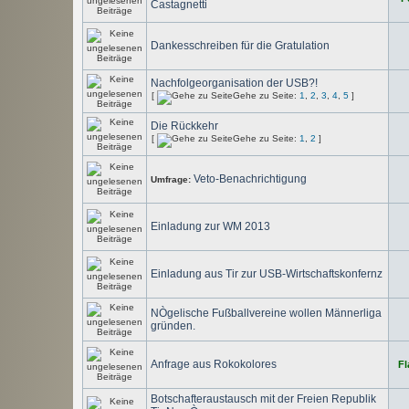
Castagnetti
Dankesschreiben für die Gratulation
Nachfolgeorganisation der USB?!
[
Gehe zu Seite:
1
,
2
,
3
,
4
,
5
]
Die Rückkehr
[
Gehe zu Seite:
1
,
2
]
Veto-Benachrichtigung
Umfrage:
Einladung zur WM 2013
Einladung aus Tir zur USB-Wirtschaftskonfernz
NÒgelische Fußballvereine wollen Männerliga
gründen.
Anfrage aus Rokokolores
Fl
Botschafteraustausch mit der Freien Republik