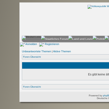
Anmelden
Registrieren
Unbeantwortete Themen
|
Aktive Themen
Foren-Übersicht
Es gibt keine ä
Foren-Übersicht
Powered by
php
Deutsche 